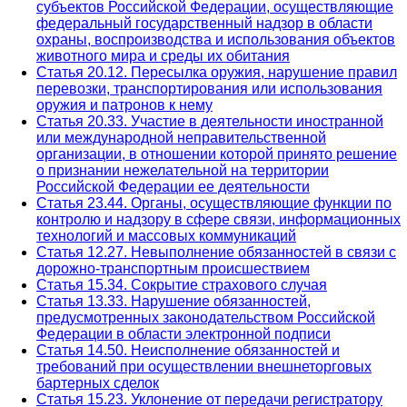
субъектов Российской Федерации, осуществляющие
федеральный государственный надзор в области
охраны, воспроизводства и использования объектов
животного мира и среды их обитания
Статья 20.12. Пересылка оружия, нарушение правил
перевозки, транспортирования или использования
оружия и патронов к нему
Статья 20.33. Участие в деятельности иностранной
или международной неправительственной
организации, в отношении которой принято решение
о признании нежелательной на территории
Российской Федерации ее деятельности
Статья 23.44. Органы, осуществляющие функции по
контролю и надзору в сфере связи, информационных
технологий и массовых коммуникаций
Статья 12.27. Невыполнение обязанностей в связи с
дорожно-транспортным происшествием
Статья 15.34. Сокрытие страхового случая
Статья 13.33. Нарушение обязанностей,
предусмотренных законодательством Российской
Федерации в области электронной подписи
Статья 14.50. Неисполнение обязанностей и
требований при осуществлении внешнеторговых
бартерных сделок
Статья 15.23. Уклонение от передачи регистратору