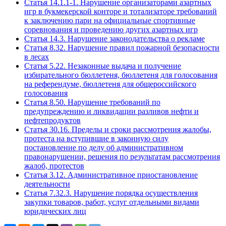
Статья 14.1.1-1. Нарушение организаторами азартных
игр в букмекерской конторе и тотализаторе требований
к заключению пари на официальные спортивные
соревнования и проведению других азартных игр
Статья 14.3. Нарушение законодательства о рекламе
Статья 8.32. Нарушение правил пожарной безопасности
в лесах
Статья 5.22. Незаконные выдача и получение
избирательного бюллетеня, бюллетеня для голосования
на референдуме, бюллетеня для общероссийского
голосования
Статья 8.50. Нарушение требований по
предупреждению и ликвидации разливов нефти и
нефтепродуктов
Статья 30.16. Пределы и сроки рассмотрения жалобы,
протеста на вступившие в законную силу
постановление по делу об административном
правонарушении, решения по результатам рассмотрения
жалоб, протестов
Статья 3.12. Административное приостановление
деятельности
Статья 7.32.3. Нарушение порядка осуществления
закупки товаров, работ, услуг отдельными видами
юридических лиц