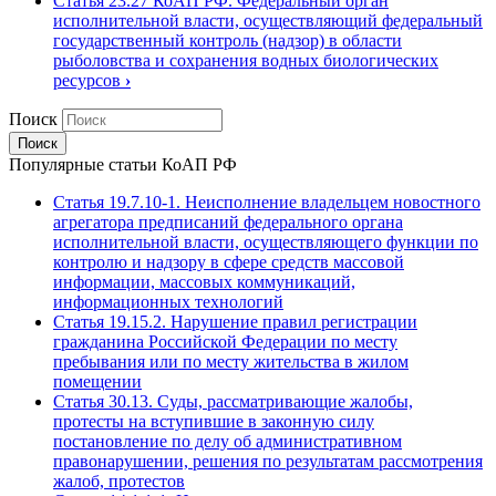
Статья 23.27 КоАП РФ. Федеральный орган
исполнительной власти, осуществляющий федеральный
государственный контроль (надзор) в области
рыболовства и сохранения водных биологических
ресурсов
›
Поиск
Популярные статьи КоАП РФ
Статья 19.7.10-1. Неисполнение владельцем новостного
агрегатора предписаний федерального органа
исполнительной власти, осуществляющего функции по
контролю и надзору в сфере средств массовой
информации, массовых коммуникаций,
информационных технологий
Статья 19.15.2. Нарушение правил регистрации
гражданина Российской Федерации по месту
пребывания или по месту жительства в жилом
помещении
Статья 30.13. Суды, рассматривающие жалобы,
протесты на вступившие в законную силу
постановление по делу об административном
правонарушении, решения по результатам рассмотрения
жалоб, протестов