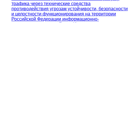
трафика через технические средства
противодействия угрозам устойчивости, безопасности
и целостности функционирования на территории
Российской Федерации информационно-
телекоммуникационной сети Интернет
Глава 8. Административные правонарушения в
области охраны окружающей среды,
природопользования и обращения с животными
Статья 5.61.1. Клевета
Глава 17. Административные правонарушения,
посягающие на институты государственной власти
Статья 17.13. Незаконное распространение сведений
о защищаемых лицах
Задайте вопрос юристу
Получите бесплатную профессиональную юридическую
консультацию по круглосуточному телефону горячей линии:
8 (800) 301-79-07
или закажите
обратный звонок
.