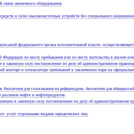
й связи оконечного оборудования
средств и (или) высокочастотных устройств без специального разрешен
редписаний федерального органа исполнительной власти, осуществляющег
ой Федерации по месту пребывания или по месту жительства в жилом п
е в законную силу постановление по делу об административном правона
ской конторе и тотализаторе требований к заключению пари на официаль
я, бюллетеня для голосования на референдуме, бюллетеня для общеросси
 разливов нефти и нефтепродуктов
тупившие в законную силу постановление по делу об административном п
абот, услуг отдельными видами юридических лиц