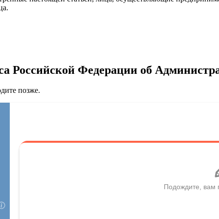
ца.
екса Российской Федерации об Админис
одите позже.