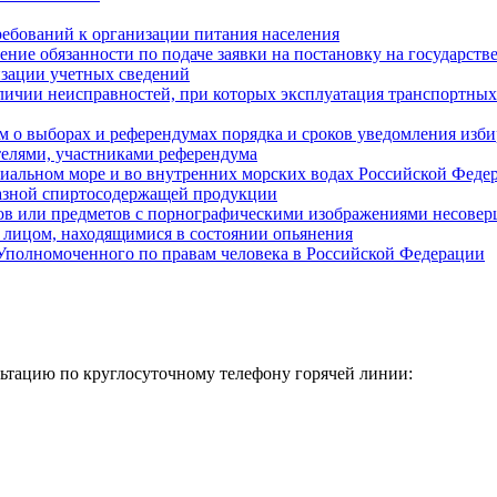
ребований к организации питания населения
ние обязанности по подаче заявки на постановку на государств
изации учетных сведений
личии неисправностей, при которых эксплуатация транспортных
м о выборах и референдумах порядка и сроков уведомления изб
телями, участниками референдума
риальном море и во внутренних морских водах Российской Феде
бразной спиртосодержащей продукции
ов или предметов с порнографическими изображениями несовер
м лицом, находящимися в состоянии опьянения
 Уполномоченного по правам человека в Российской Федерации
тацию по круглосуточному телефону горячей линии: