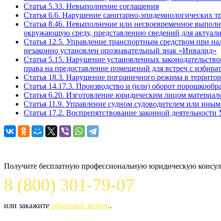
Статья 5.33. Невыполнение соглашения
Статья 6.6. Нарушение санитарно-эпидемиологических т
Статья 8.46. Невыполнение или несвоевременное выполне
окружающую среду, представлению сведений для актуал
Статья 12.5. Управление транспортным средством при на
незаконно установлен опознавательный знак «Инвалид»
Статья 5.15. Нарушение установленных законодательство
права на предоставление помещений для встреч с избира
Статья 18.3. Нарушение пограничного режима в террито
Статья 14.17.3. Производство и (или) оборот порошкоо
Статья 6.20. Изготовление юридическим лицом материал
Статья 11.9. Управление судном судоводителем или ины
Статья 17.2. Воспрепятствование законной деятельности
Задайте вопрос юристу
Получите бесплатную профессиональную юридическую консуль
8 (800) 301-79-07
или закажите
обратный звонок
.