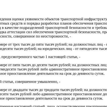
едения оценки уязвимости объектов транспортной инфраструкту
тных средств и порядка разработки планов обеспечения трансп
 в качестве подразделений транспортной безопасности и требов
ядка аттестации сил обеспечения транспортной безопасности, пр
сности, совершенное по неосторожности, -
ере от трех тысяч до пяти тысяч рублей; на должностных лиц - о
десяти тысяч рублей; на юридических лиц - от пятидесяти тысяч
предусмотренного частью 1 настоящей статьи, -
ере от пяти тысяч до десяти тысяч рублей; на должностных лиц -
емидесяти тысяч рублей либо административное приостановление
вное приостановление деятельности на срок до девяноста суток.
ей статьи, совершенное умышленно, -
ре от двадцати тысяч до тридцати тысяч рублей; на должностных
есяти тысяч рублей либо административное приостановление дея
ое приостановление деятельности на срок до девяноста суток.
ренные настоящей статьей, лица, осуществляющие предпринимат