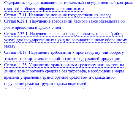
Федерации, осуществляющие региональный государственный контроль
(надзор) в области обращения с животными
Статья 17.11. Незаконное ношение государственных наград
Статья 8.28.1. Нарушение требований лесного законодательства об
учете древесины и сделок с ней
Статья 7.32.1. Нарушение срока и порядка оплаты товаров (работ,
услуг) для государственных нужд по государственному оборонному
заказу
Статья 14.17. Нарушение требований к производству или обороту
этилового спирта, алкогольной и спиртосодержащей продукции
Статья 11.23. Управление транспортным средством или выпуск на
линию транспортного средства без тахографа, несоблюдение норм
времени управления транспортным средством и отдыха либо
нарушение режима труда и отдыха водителей
Статья 32.12. Исполнение постановления об административном
приостановлении деятельности
Статья 15.5. Нарушение сроков представления налоговой декларации
(расчета по страховым взносам)
Статья 11.1. Действия, угрожающие безопасности движения на
железнодорожном транспорте и метрополитене
Статья 5.49. Нарушение запрета на проведение в период