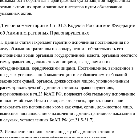
возможности обратиться в арбитражный суд за защитой нарушенных
этими актами их прав и законных интересов путем обжалования
указанных актов.
Другой комментарий к Ст. 31.2 Кодекса Российской Федерации
об Административных Правонарушениях
1. Данная статья закрепляет гарантию исполнения постановления по
делу об административном правонарушении - обязательность его
исполнения всеми органами государственной власти, органами местного
самоуправления, должностными лицами, гражданами и их
объединениями, юридическими лицами. Постановление, вынесенное в
пределах установленной компетенции и с соблюдением требований
законности судьей, органом, должностным лицом, уполномоченным
рассматривать дела об административных правонарушениях,
перечисленных в гл.23 КоАП РФ, подлежит обязательному исполнению
в полном объеме. Никто не вправе отсрочить, приостановить или
прекратить его исполнение кроме как судья, орган, должностное лицо,
вынесшее постановление о назначении административного наказания и
в случаях, установленных КоАП РФ (ст.31.5-31.7).
2. Исполнение постановления по делу об административном
правонарушении является обязательным как для органов