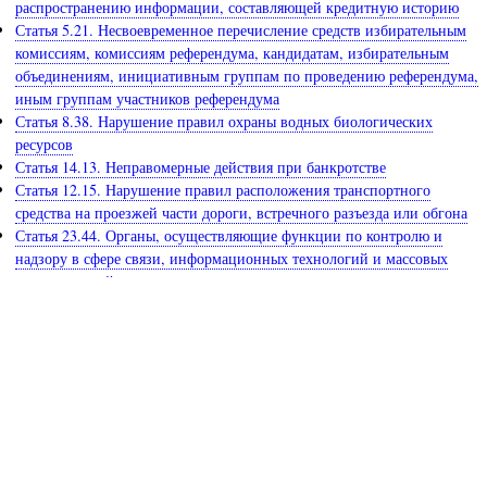
распространению информации, составляющей кредитную историю
Статья 5.21. Несвоевременное перечисление средств избирательным
комиссиям, комиссиям референдума, кандидатам, избирательным
объединениям, инициативным группам по проведению референдума,
иным группам участников референдума
Статья 8.38. Нарушение правил охраны водных биологических
ресурсов
Статья 14.13. Неправомерные действия при банкротстве
Статья 12.15. Нарушение правил расположения транспортного
средства на проезжей части дороги, встречного разъезда или обгона
Статья 23.44. Органы, осуществляющие функции по контролю и
надзору в сфере связи, информационных технологий и массовых
коммуникаций
Статья 14.15.2. Незаконная реализация входных билетов на матчи
чемпионата Европы по футболу UEFA 2020 года или документов,
дающих право на их получение
Статья 32.10. Порядок исполнения постановления об
административном выдворении за пределы Российской Федерации
иностранных граждан или лиц без гражданства
Раздел 4. Производство по делам об административных
правонарушениях