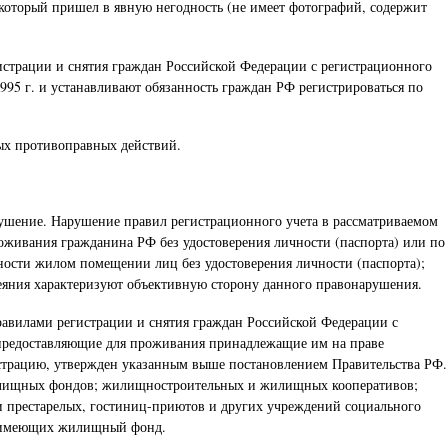
 который пришел в явную негодность (не имеет фотографий, содержит
истрации и снятия граждан Российской Федерации с регистрационного
995 г. и устанавливают обязанность граждан РФ регистрироваться по
ых противоправных действий.
арушение. Нарушение правил регистрационного учета в рассматриваемом
оживания гражданина РФ без удостоверения личности (паспорта) или по
ности жилом помещении лиц без удостоверения личности (паспорта);
еяния характеризуют объективную сторону данного правонарушения.
равилами регистрации и снятия граждан Российской Федерации с
, предоставляющие для проживания принадлежащие им на праве
истрацию, утвержден указанным выше постановлением Правительства РФ.
илищных фондов; жилищностроительных и жилищных кооперативов;
 и престарелых, гостиниц-приютов и других учреждений социального
й, имеющих жилищный фонд.