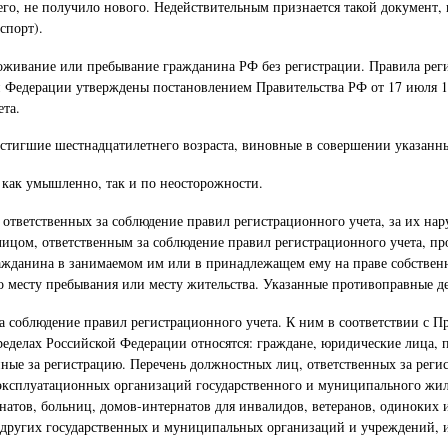
его, не получило нового. Недействительным признается такой документ,
спорт).
роживание или пребывание гражданина РФ без регистрации. Правила рег
ой Федерации утверждены постановлением Правительства РФ от 17 июля 1
ета.
стигшие шестнадцатилетнего возраста, виновные в совершении указанн
как умышленно, так и по неосторожности.
, ответственных за соблюдение правил регистрационного учета, за их н
ицом, ответственным за соблюдение правил регистрационного учета, пр
ажданина в занимаемом им или в принадлежащем ему на праве собствен
 месту пребывания или месту жительства. Указанные противоправные д
а соблюдение правил регистрационного учета. К ним в соответствии с П
пределах Российской Федерации относятся: граждане, юридические лица
нные за регистрацию. Перечень должностных лиц, ответственных за рег
эксплуатационных организаций государственного и муниципального ж
онатов, больниц, домов-интернатов для инвалидов, ветеранов, одиноких
й; других государственных и муниципальных организаций и учреждени