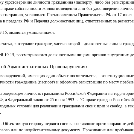
му удостоверению личности гражданина (паспорту) либо без регистрации
праве собственности жилом помещении лиц без удостоверения личности
 регистрацию, установлен Постановлением Правительства РФ от 17 июля 
ва в пределах РФ и Перечня должностных лиц, ответственных за регистр
19.15, являются умышленными.
статьи, выступают граждане, частью второй - должностные лица и гражд
ей 19.15, рассматриваются должностными лицами органов внутренних де
ии об Административных Правонарушениях
равонарушений, имеющих один объект посягательства, - конституционны
чности гражданина (паспорт) и оформить регистрацию по месту пребыва
достоверяющем личность гражданина Российской Федерации на территори
, а Федеральный закон от 25 июня 1993 г. "О праве граждан Российско
бходимых условий для реализации гражданами своих прав и свобод, а т
.
ний. Объективную сторону первого состава составляют противоправные 
кового или по недействительному документу. Проживание или пребывание