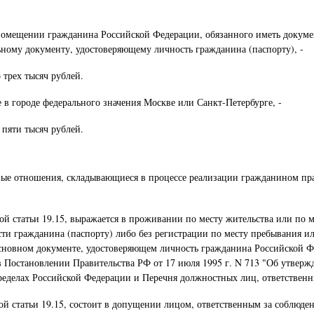
помещении гражданина Российской Федерации, обязанного иметь докумен
ьному документу, удостоверяющему личность гражданина (паспорту), -
 трех тысяч рублей.
 в городе федерального значения Москве или Санкт-Петербурге, -
 пяти тысяч рублей.
е отношения, складывающиеся в процессе реализации гражданином права
ой статьи 19.15, выражается в проживании по месту жительства или по 
ти гражданина (паспорту) либо без регистрации по месту пребывания ил
 основном документе, удостоверяющем личность гражданина Российской
в Постановлении Правительства РФ от 17 июля 1995 г. N 713 "Об утвер
пределах Российской Федерации и Перечня должностных лиц, ответственн
ой статьи 19.15, состоит в допущении лицом, ответственным за соблюде