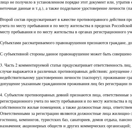
лицо не получило в установленном порядке этот документ или, утратив 
неточные данные и т.д.), а также поддельное удостоверение личности (па
Второй состав предусматривает в качестве противоправного действия п
учета по месту пребывания и по месту жительства в пределах Российск
месту пребывания и по месту жительства в органах регистрационного уч
Субъектами рассматриваемого правонарушения признаются граждане, до
С субъективной стороны данное правонарушение может быть совершено 
3. Часть 2 комментируемой статьи предусматривает ответственность лиц
случае выражается в различных противоправных действиях: допущение л
недействительному удостоверению личности (паспорту); проживание гр
допущение указанным гражданином проживания лиц без регистрации по
4. Субъектом противоправных деяний признаются лица, ответственные з
регистрационного учета по месту пребывания и по месту жительства в 
собственности жилые помещения, а также должностные лица, ответстве
Ответственными за регистрацию являются должностные лица жилищно-
гостиниц, кемпингов, туристских баз, санаториев, домов отдыха, панси
назначения; акционерных обществ и других коммерческих организаци