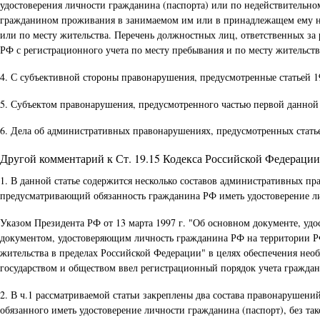
удостоверения личности гражданина (паспорта) или по недействительно
гражданином проживания в занимаемом им или в принадлежащем ему на 
или по месту жительства. Перечень должностных лиц, ответственных за
РФ с регистрационного учета по месту пребывания и по месту жительст
4. С субъективной стороны правонарушения, предусмотренные статьей 
5. Субъектом правонарушения, предусмотренного частью первой данной 
6. Дела об административных правонарушениях, предусмотренных стать
Другой комментарий к Ст. 19.15 Кодекса Российской Федерац
1. В данной статье содержится несколько составов административных п
предусматривающий обязанность гражданина РФ иметь удостоверение ли
Указом Президента РФ от 13 марта 1997 г. "Об основном документе, у
документом, удостоверяющим личность гражданина РФ на территории РФ
жительства в пределах Российской Федерации" в целях обеспечения нео
государством и обществом ввел регистрационный порядок учета граждан
2. В ч.1 рассматриваемой статьи закреплены два состава правонаруше
обязанного иметь удостоверение личности гражданина (паспорт), без та