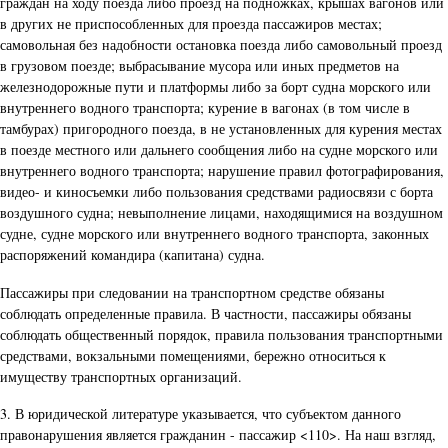
граждан на ходу поезда либо проезд на подножках, крышах вагонов или
в других не приспособленных для проезда пассажиров местах;
самовольная без надобности остановка поезда либо самовольный проезд
в грузовом поезде; выбрасывание мусора или иных предметов на
железнодорожные пути и платформы либо за борт судна морского или
внутреннего водного транспорта; курение в вагонах (в том числе в
тамбурах) пригородного поезда, в не установленных для курения местах
в поезде местного или дальнего сообщения либо на судне морского или
внутреннего водного транспорта; нарушение правил фотографирования,
видео- и киносъемки либо пользования средствами радиосвязи с борта
воздушного судна; невыполнение лицами, находящимися на воздушном
судне, судне морского или внутреннего водного транспорта, законных
распоряжений командира (капитана) судна.
Пассажиры при следовании на транспортном средстве обязаны
соблюдать определенные правила. В частности, пассажиры обязаны
соблюдать общественный порядок, правила пользования транспортными
средствами, вокзальными помещениями, бережно относиться к
имуществу транспортных организаций.
3. В юридической литературе указывается, что субъектом данного
правонарушения является гражданин - пассажир <110>. На наш взгляд,