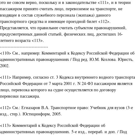
это не совсем верно, поскольку и в законодательстве <111>, и в теории
пассажиром принято считать лицо, перевозимое на транспорте, не
входящее в состав служебного персонала (экипажа) данного
транспортного средства и имеющее проездной билет <112>.
Представляется, что правильнее считать субъектом правонарушений,
предусмотренных данной статьей, физических лиц, достигших 16-
летнего возраста <113>.
--------------------------------
<110> См., например: Комментарий к Кодексу Российской Федерации об
административных правонарушениях / Под ред. Ю.М. Козлова. Юристъ,
2002.
<111> Например, согласно ст. 3 Кодекса внутреннего водного транспорта
Российской Федерации от 7 марта 2001 г. N 24-ФЗ пассажиром является
лицо, перевозка которого на судне осуществляется по договору
перевозки пассажира.
<112> См.: Егиазаров В.А. Транспортное право: Учебник для вузов (3-е
изд., стер.). Юстицинформ, 2005.
<113> Комментарий к Кодексу Российской Федерации об
административных правонарушениях. 5-е изд., перераб. и доп. / Под