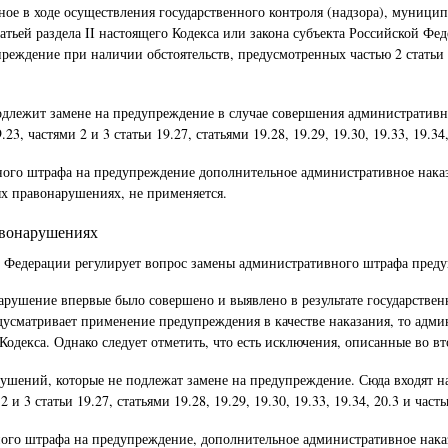
е в ходе осуществления государственного контроля (надзора), муниципа
атьей раздела II настоящего Кодекса или закона субъекта Российской 
реждение при наличии обстоятельств, предусмотренных частью 2 статьи 
длежит замене на предупреждение в случае совершения административног
, 19.23, частями 2 и 3 статьи 19.27, статьями 19.28, 19.29, 19.30, 19.33, 19.
ного штрафа на предупреждение дополнительное административное наказа
х правонарушениях, не применяется.
авонарушениях
й Федерации регулирует вопрос замены административного штрафа пред
арушение впервые было совершено и выявлено в результате государствен
едусматривает применение предупреждения в качестве наказания, то ад
одекса. Однако следует отметить, что есть исключения, описанные во вт
шений, которые не подлежат замене на предупреждение. Сюда входят нару
ями 2 и 3 статьи 19.27, статьями 19.28, 19.29, 19.30, 19.33, 19.34, 20.3 и
ного штрафа на предупреждение, дополнительное административное наказ