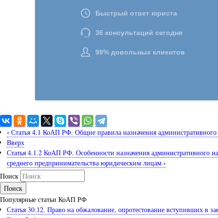
‹
Статья 4.1 КоАП РФ. Общие правила назначения административного
Вверх
Статья 4.1.2 КоАП РФ. Особенности назначения административного 
›
среднего предпринимательства юридическим лицам
Поиск
Популярные статьи КоАП РФ
Статья 30.12. Право на обжалование, опротестование вступивших в з