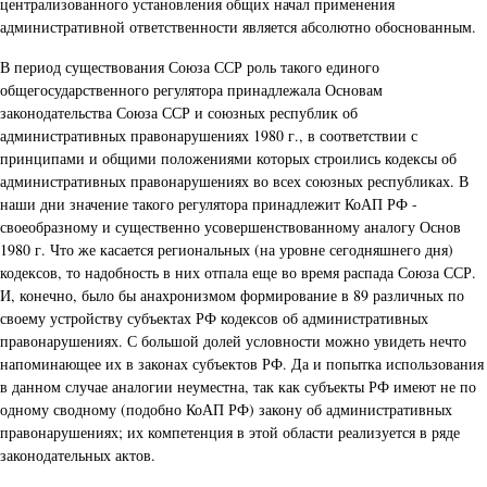
централизованного установления общих начал применения
административной ответственности является абсолютно обоснованным.
В период существования Союза ССР роль такого единого
общегосударственного регулятора принадлежала Основам
законодательства Союза ССР и союзных республик об
административных правонарушениях 1980 г., в соответствии с
принципами и общими положениями которых строились кодексы об
административных правонарушениях во всех союзных республиках. В
наши дни значение такого регулятора принадлежит КоАП РФ -
своеобразному и существенно усовершенствованному аналогу Основ
1980 г. Что же касается региональных (на уровне сегодняшнего дня)
кодексов, то надобность в них отпала еще во время распада Союза ССР.
И, конечно, было бы анахронизмом формирование в 89 различных по
своему устройству субъектах РФ кодексов об административных
правонарушениях. С большой долей условности можно увидеть нечто
напоминающее их в законах субъектов РФ. Да и попытка использования
в данном случае аналогии неуместна, так как субъекты РФ имеют не по
одному сводному (подобно КоАП РФ) закону об административных
правонарушениях; их компетенция в этой области реализуется в ряде
законодательных актов.